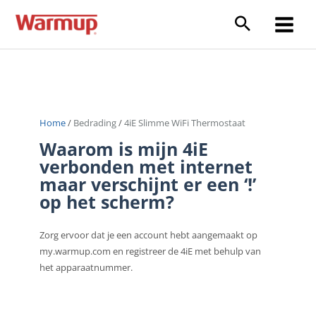
Ga
naar
Main
de
inhoud
Menu
Home
/
Bedrading
/
4iE Slimme WiFi Thermostaat
Waarom is mijn 4iE
verbonden met internet
maar verschijnt er een ‘!’
op het scherm?
Zorg ervoor dat je een account hebt aangemaakt op
my.warmup.com en registreer de 4iE met behulp van
het apparaatnummer.