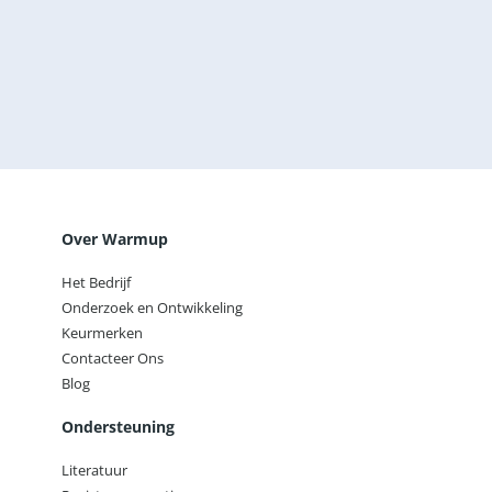
aanvragen
Verander de manier waarop je je huis verwarmt met
Warmup, 's werelds best verkochte
vloerverwarmingsmerk.
Offerte aanvragen
Over Warmup
Het Bedrijf
Onderzoek en Ontwikkeling
Keurmerken
Contacteer Ons
Blog
Ondersteuning
Literatuur