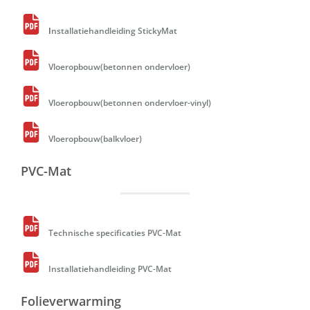
I
nstallatiehandleiding StickyMat
Vloeropbouw(betonnen ondervloer)
Vloeropbouw(betonnen ondervloer-vinyl)
Vloeropbouw(balkvloer)
PVC-Mat
Technische specificaties PVC-Mat
Installatiehandleiding PVC-Mat
Folieverwarming