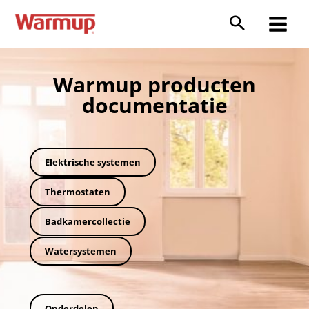
Ga
naar
Main
de
inhoud
Menu
Warmup producten
documentatie
Elektrische systemen
Thermostaten
Badkamercollectie
Watersystemen
Onderdelen