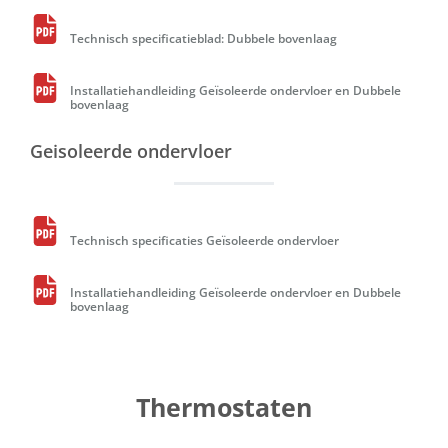
Technisch specificatieblad: Dubbele bovenlaag
Installatiehandleiding Geïsoleerde ondervloer en Dubbele
bovenlaag
Geisoleerde ondervloer
Technisch specificaties Geïsoleerde ondervloer
Installatiehandleiding Geïsoleerde ondervloer en Dubbele
bovenlaag
Thermostaten