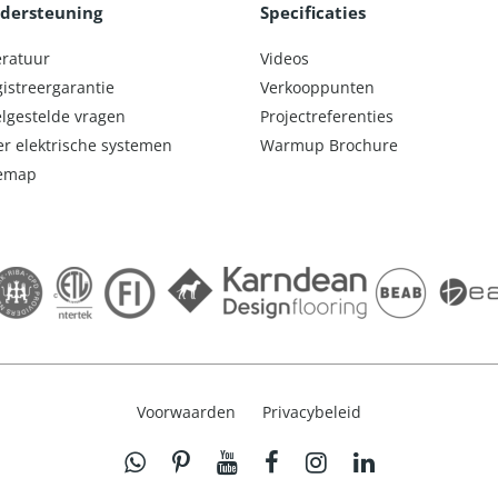
dersteuning
Specificaties
eratuur
Videos
istreergarantie
Verkooppunten
lgestelde vragen
Projectreferenties
r elektrische systemen
Warmup Brochure
temap
Voorwaarden
Privacybeleid