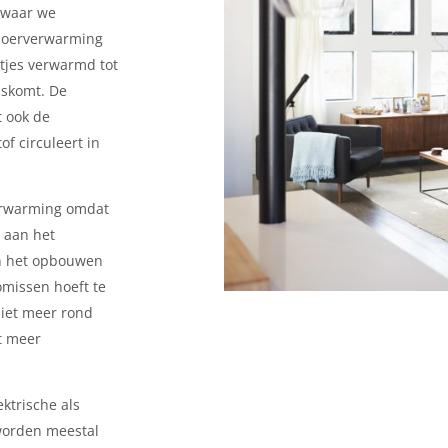
 waar we
loerverwarming
tjes verwarmd tot
iskomt. De
t ook de
f circuleert in
verwarming omdat
 aan het
an het opbouwen
missen hoeft te
niet meer rond
t meer
ktrische als
worden meestal