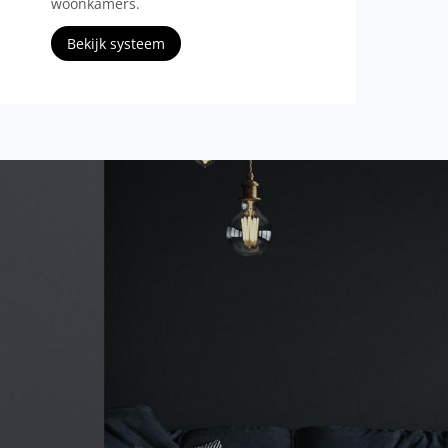
woonkamers.
Bekijk systeem