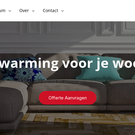
rum
Over
Contact
rwarming voor je w
n je woonkamer een warme en uitnodigende ruimte met vloerver
Offerte Aanvragen