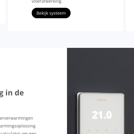
vloerafwerking.
Bekijk systeem
 in de
loerverwarmingen
warmingsoplossing
ncalculator om een