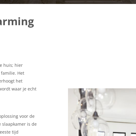
arming
 huis; hier
familie. Het
erhoogt het
wordt waar je echt
oplossing voor de
 slaapkamer is de
este tijd