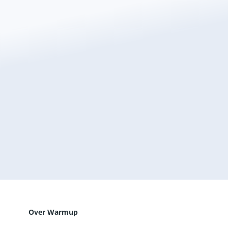
Offerte aanvragen
Verander de manier waarop je je huis verwarmt met
Warmup, ‘s werelds best verkochte
vloerverwarmingsmerk.
Offerte Aanvragen
Over Warmup