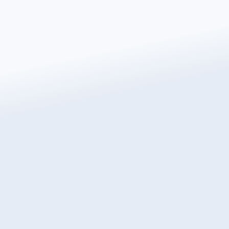
Direct een gratis offerte
aanvragen
Verander de manier waarop je je huis verwarmt met
Warmup, 's werelds best verkochte